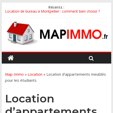
Récents :
Location de bureau à Montpellier : comment bien choisir ?
Réduire ses impôts en 2026 : les meilleures solutions de
défiscalisation
Fiscalité des SCPI en France en 2024 : comprendre les règles
pour mieux optimiser son investissement
Pourquoi changer d’assurance emprunteur et comment
procéder étape par étape
Comment estimer la valeur de mon bien immobilier et mieux le
vendre ?
Map Immo
»
Location
»
Location d’appartements meublés
pour les étudiants
Location
d’appartements